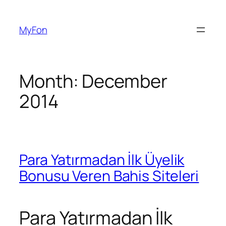
Skip
to
MyFon
content
Month:
December
2014
Para Yatırmadan İlk Üyelik
Bonusu Veren Bahis Siteleri
Para Yatırmadan İlk